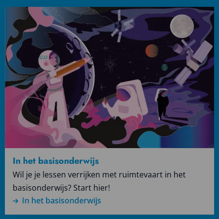
Lees
meer
over
In
het
basisonderwijs
In het basisonderwijs
Wil je je lessen verrijken met ruimtevaart in het
basisonderwijs? Start hier!
In het basisonderwijs