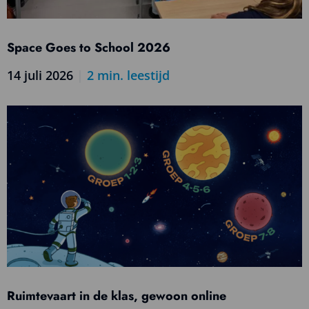
Space Goes to School 2026
14 juli 2026
|
2
min. leestijd
Lees
meer
over
Space
Goes
to
School
2026
Ruimtevaart in de klas, gewoon online