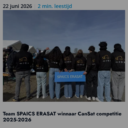
22 juni 2026
|
2
min. leestijd
Lees
meer
over
Ruimtevaart
in
de
klas,
gewoon
online
Team SPAICS ERASAT winnaar CanSat competitie
2025-2026