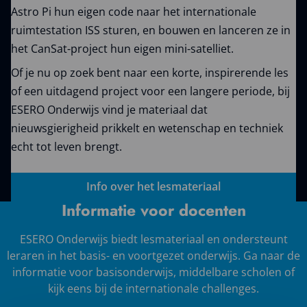
Astro Pi hun eigen code naar het internationale
ruimtestation ISS sturen, en bouwen en lanceren ze in
het CanSat-project hun eigen mini-satelliet.
Of je nu op zoek bent naar een korte, inspirerende les
of een uitdagend project voor een langere periode, bij
ESERO Onderwijs vind je materiaal dat
nieuwsgierigheid prikkelt en wetenschap en techniek
echt tot leven brengt.
Info over het lesmateriaal
Informatie voor docenten
ESERO Onderwijs biedt lesmateriaal en ondersteunt
leraren in het basis- en voortgezet onderwijs. Ga naar de
informatie voor basisonderwijs, middelbare scholen of
kijk eens bij de internationale challenges.