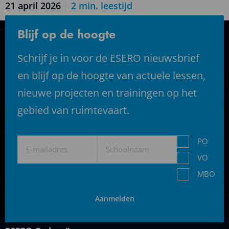
21 april 2026
|
2
min. leestijd
Lees
meer
Blijf op de hoogte
over
Team
Schrijf je in voor de ESERO nieuwsbrief
SPAICS
en blijf op de hoogte van actuele lessen,
ERASAT
nieuwe projecten en trainingen op het
winnaar
CanSat
gebied van ruimtevaart.
competitie
2025-
E-
Schoolnaam
Niveau
2026
PO
mailadres
(Vereist)
VO
MBO