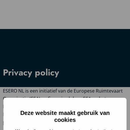
Privacy policy
ESERO NL is een initiatief van de Europese Ruimtevaart
Organisatie (ESA), gefinancierd door ESA en het
Netherlands Space Office (NSO) en uitgevoerd door het
Deze website maakt gebruik van
NSO. Omdat het NSO uitvoerder is van ESERO NL is de
cookies
privacy verklaring van het NSO van toepassing op de