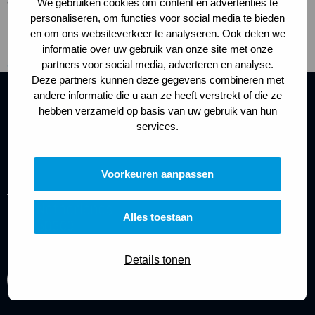
activiteiten van ESERO NL. Je kunt de volledige
We gebruiken cookies om content en advertenties te
privacyverklaring lezen op de website van het NSO.
personaliseren, om functies voor social media te bieden
en om ons websiteverkeer te analyseren. Ook delen we
Lees hier de privacyverklaring van het Netherlands
informatie over uw gebruik van onze site met onze
Space Office
partners voor social media, adverteren en analyse.
Deze partners kunnen deze gegevens combineren met
ESERO Onderwijs
andere informatie die u aan ze heeft verstrekt of die ze
hebben verzameld op basis van uw gebruik van hun
ESERO NL is een initiatief van de Europese Ruimtevaart
services.
Organisatie (ESA), gefinancierd door ESA en NLSA en
uitgevoerd door NLSA.
Voorkeuren aanpassen
Alles toestaan
Details tonen