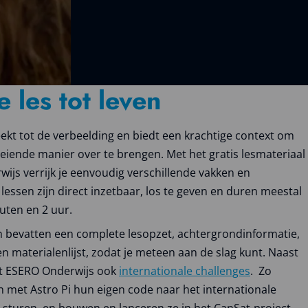
e les tot leven
ekt tot de verbeelding en biedt een krachtige context om
oeiende manier over te brengen. Met het gratis lesmateriaal
ijs verrijk je eenvoudig verschillende vakken en
lessen zijn direct inzetbaar, los te geven en duren meestal
uten en 2 uur.
en bevatten een complete lesopzet, achtergrondinformatie,
 materialenlijst, zodat je meteen aan de slag kunt. Naast
dt ESERO Onderwijs ook
internationale challenges
. Zo
n met Astro Pi hun eigen code naar het internationale
S sturen, en bouwen en lanceren ze in het CanSat-project