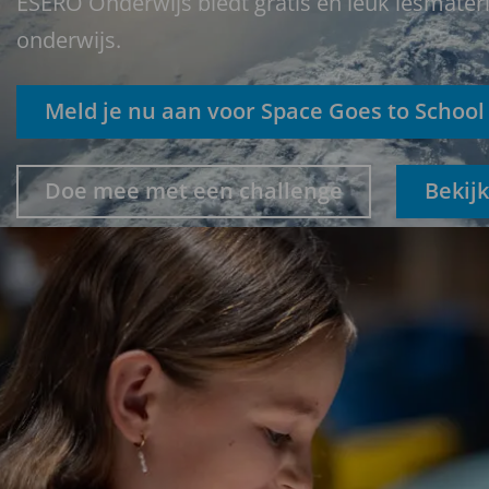
ESERO Onderwijs biedt gratis en leuk lesmater
onderwijs.
Meld je nu aan voor Space Goes to School
Doe mee met een challenge
Bekijk