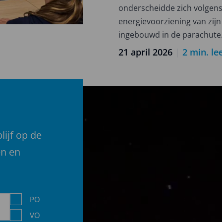
competitie
onderscheidde zich volgens
2025-
energievoorziening van zij
2026
ingebouwd in de parachute
21 april 2026
|
2
min. lee
lijf op de
en en
Niveau
PO
VO