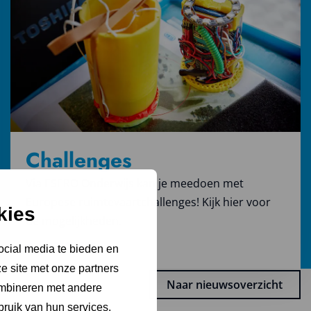
Challenges
Via ESERO Onderwijs kan je meedoen met
Europese ruimtevaartchallenges! Kijk hier voor
kies
de mogelijkheden.
Challenges
ocial media te bieden en
e site met onze partners
Naar nieuwsoverzicht
ombineren met andere
bruik van hun services.