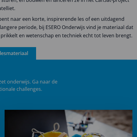
elliet.
bent naar een korte, inspirerende les of een uitdagend
langere periode, bij ESERO Onderwijs vind je materiaal dat
prikkelt en wetenschap en techniek echt tot leven brengt.
 lesmateriaal
zet onderwijs. Ga naar de
tionale challenges.
Lees
meer
over
Challenges