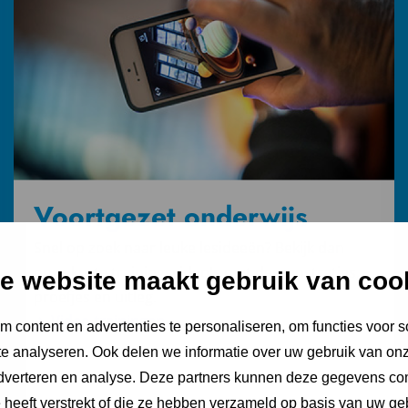
trainingen
Voortgezet onderwijs
Snel op zoek naar leuke lesideeën? Bekijk dan
onze korte trainingsvideo's met demonstraties,
e website maakt gebruik van coo
proefjes en uitleg.
Video trainingen
 content en advertenties te personaliseren, om functies voor s
e analyseren. Ook delen we informatie over uw gebruik van onz
adverteren en analyse. Deze partners kunnen deze gegevens c
e heeft verstrekt of die ze hebben verzameld op basis van uw ge