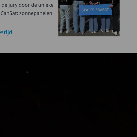
 de jury door de unieke
n CanSat: zonnepanelen
.
stijd