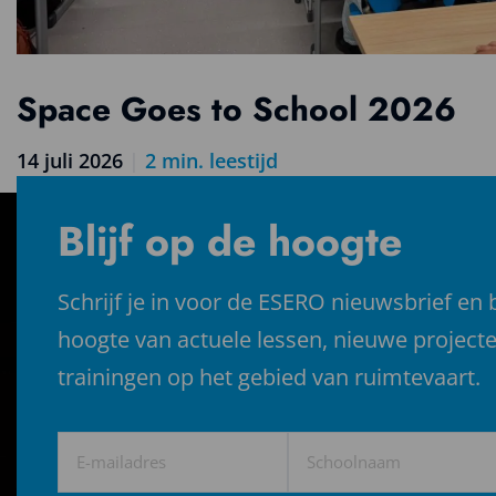
Space Goes to School 2026
14 juli 2026
|
2
min. leestijd
Lees
meer
Blijf op de hoogte
over
Space
Goes
Schrijf je in voor de ESERO nieuwsbrief en b
to
hoogte van actuele lessen, nieuwe project
School
2026
trainingen op het gebied van ruimtevaart.
E-
Schoolnaam
mailadres
(Vereist)