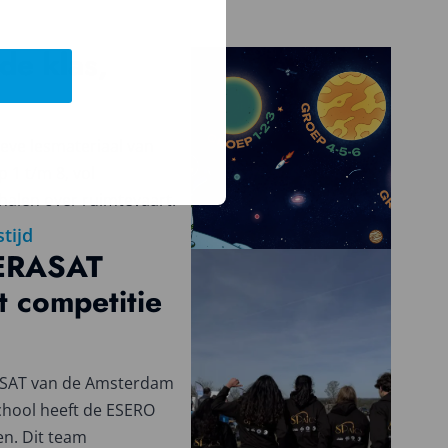
de klas,
eve lesmateriaal van
 1 t/m 8, vol
halen over ruimtevaart.
stijd
ERASAT
 competitie
ASAT van de Amsterdam
chool heeft de ESERO
n. Dit team