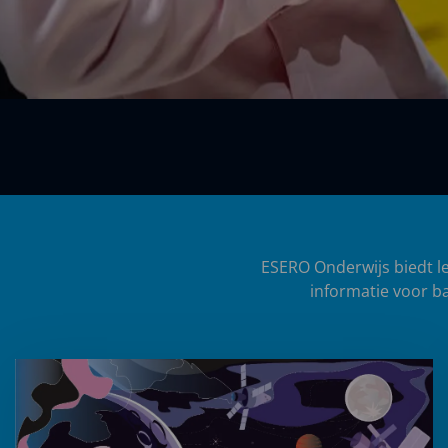
ESERO Onderwijs biedt le
informatie voor ba
Lees
meer
over
In