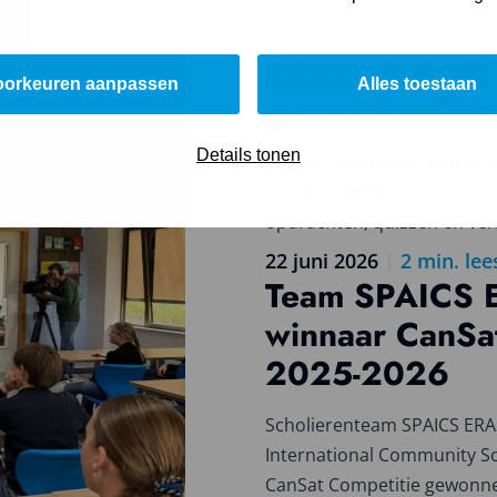
Ruimtevaart in 
Lees
oorkeuren aanpassen
Alles toestaan
meer
gewoon online
over
Ruimtevaart
Details tonen
Ontdek het nieuwe interacti
in
ESERO in de klas. Voor groep
de
opdrachten, quizzen en ver
klas,
gewoon
22 juni 2026
|
2
min. lee
online
Team SPAICS 
Lees
meer
winnaar CanSat
over
2025-2026
Team
SPAICS
ERASAT
Scholierenteam SPAICS ER
winnaar
International Community S
CanSat
CanSat Competitie gewonne