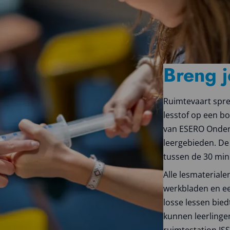
Breng j
Ruimtevaart spre
lesstof op een b
van ESERO Onderw
leergebieden. De 
tussen de 30 min
Alle lesmaterial
werkbladen en een
losse lessen bie
kunnen leerlinge
ruimtestation IS