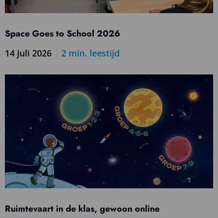
Space Goes to School 2026
14 juli 2026
|
2
min. leestijd
Lees
meer
over
Space
Goes
to
School
2026
Ruimtevaart in de klas, gewoon online