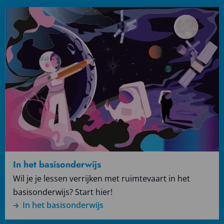
Lees
meer
over
In
het
basisonderwijs
In het basisonderwijs
Wil je je lessen verrijken met ruimtevaart in het
basisonderwijs? Start hier!
In het basisonderwijs