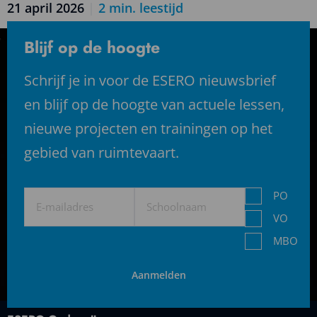
21 april 2026
|
2
min. leestijd
Lees
meer
Blijf op de hoogte
over
Team
Schrijf je in voor de ESERO nieuwsbrief
SPAICS
en blijf op de hoogte van actuele lessen,
ERASAT
nieuwe projecten en trainingen op het
winnaar
CanSat
gebied van ruimtevaart.
competitie
2025-
E-
Schoolnaam
Niveau
2026
PO
mailadres
(Vereist)
VO
MBO