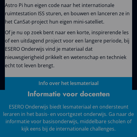
Astro Pi hun eigen code naar het internationale
ruimtestation ISS sturen, en bouwen en lanceren ze in
het CanSat-project hun eigen mini-satelliet.
Of je nu op zoek bent naar een korte, inspirerende les
of een uitdagend project voor een langere periode, bij
ESERO Onderwijs vind je materiaal dat
nieuwsgierigheid prikkelt en wetenschap en techniek
echt tot leven brengt.
Info over het lesmateriaal
Informatie voor docenten
ESERO Onderwijs biedt lesmateriaal en ondersteunt
leraren in het basis- en voortgezet onderwijs. Ga naar de
informatie voor basisonderwijs, middelbare scholen of
kijk eens bij de internationale challenges.