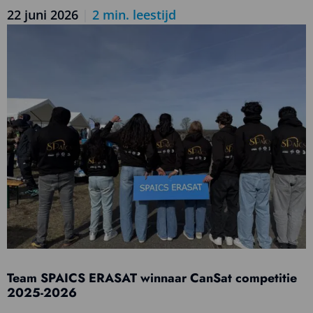
22 juni 2026
|
2
min. leestijd
Lees
meer
over
Ruimtevaart
in
de
klas,
gewoon
online
Team SPAICS ERASAT winnaar CanSat competitie
2025-2026