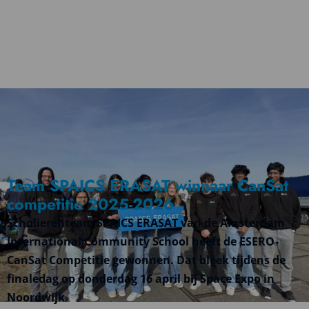
Team SPAICS ERASAT winnaar CanSat
competitie 2025-2026
Scholierenteam SPAICS ERASAT van de Amsterdam
International Community School heeft de ESERO
CanSat Competitie gewonnen. Dat bleek tijdens de
finaledag op donderdag 16 april bij Space Expo in
Noordwijk.