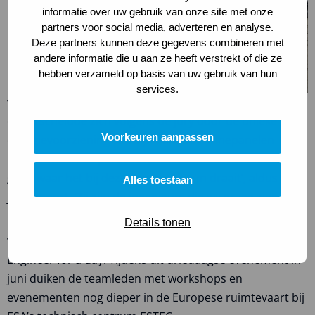
informatie over uw gebruik van onze site met onze
partners voor social media, adverteren en analyse.
Deze partners kunnen deze gegevens combineren met
andere informatie die u aan ze heeft verstrekt of die ze
hebben verzameld op basis van uw gebruik van hun
services.
winnaar van de competitie – team SPAICS ERASAT –
onderscheidde zich volgens de jury door de unieke
Voorkeuren aanpassen
energievoorziening van zijn CanSat: zonnepanelen
ingebouwd in de parachute. ‘Dit team wist ontzettend
goed waar het bij deze competitie om draait’, aldus het
Alles toestaan
juryrapport. ‘Zij zijn de ingenieurs die wij graag zien.’
Het winnende team krijgt, samen met andere CanSat-
Details tonen
winnaars uit Europa en Canada, toegang tot ESA Space
Engineer for a day. Tijdens dit driedaagse evenement in
juni duiken de teamleden met workshops en
evenementen nog dieper in de Europese ruimtevaart bij