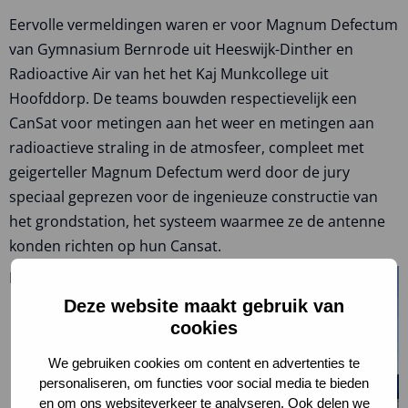
Eervolle vermeldingen waren er voor Magnum Defectum
van Gymnasium Bernrode uit Heeswijk-Dinther en
Radioactive Air van het het Kaj Munkcollege uit
Hoofddorp. De teams bouwden respectievelijk een
CanSat voor metingen aan het weer en metingen aan
radioactieve straling in de atmosfeer, compleet met
geigerteller Magnum Defectum werd door de jury
speciaal geprezen voor de ingenieuze constructie van
het grondstation, het systeem waarmee ze de antenne
konden richten op hun Cansat.
De
Deze website maakt gebruik van
cookies
We gebruiken cookies om content en advertenties te
personaliseren, om functies voor social media te bieden
en om ons websiteverkeer te analyseren. Ook delen we