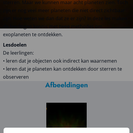
sterren. Maar we kunnen maar acht planeten zien. Toch
zijn er nog veel meer planeten die niet direct zichtbaar
zijn. Hoe weten we dan dat ze er zijn? In deze les maken
de leerlingen kennis met twee methodes om
exoplaneten te ontdekken.
Lesdoelen
De leerlingen:
• leren dat je objecten ook indirect kan waarnemen
• leren dat je planeten kan ontdekken door sterren te
observeren
Afbeeldingen