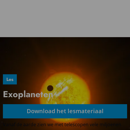
Les
Exoplaneten
Download het lesmateriaal
Vanaf de aarde zien we met telescopen vele miljoenen