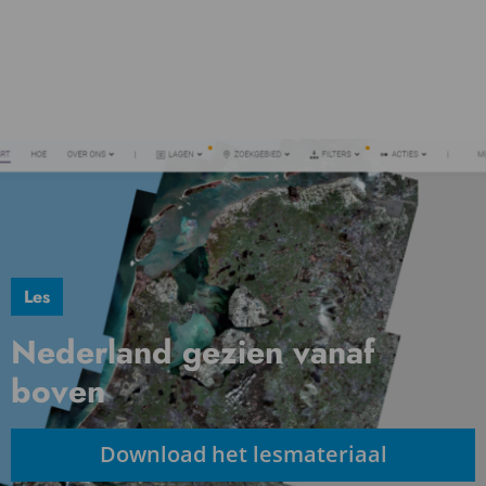
Les
Nederland gezien vanaf
boven
Download het lesmateriaal