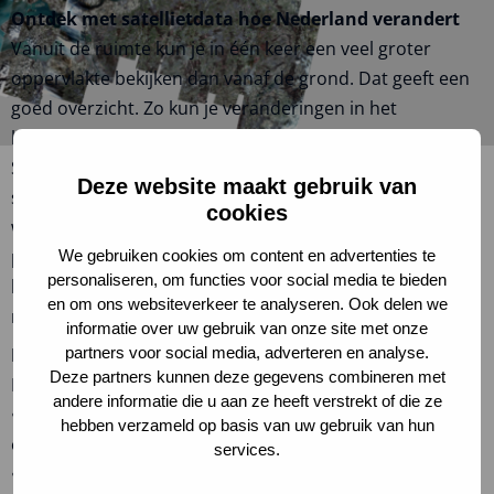
Ontdek met satellietdata hoe Nederland verandert
Vanuit de ruimte kun je in één keer een veel groter
oppervlakte bekijken dan vanaf de grond. Dat geeft een
goed overzicht. Zo kun je veranderingen in het
landschap goed in de gaten houden. Met het
Satellietdataportaal krijgen leerlingen zelf toegang tot
Deze website maakt gebruik van
satellietbeelden. Superinteressant om te onderzoeken
cookies
welke veranderingen er in hun eigen omgeving
plaatsgevonden hebben. Of om vanuit de ruimte te
We gebruiken cookies om content en advertenties te
personaliseren, om functies voor social media te bieden
kijken naar het ontstaan van de Marker Wadden, het
en om ons websiteverkeer te analyseren. Ook delen we
nieuwste stukje Nederland.
informatie over uw gebruik van onze site met onze
Lesdoelen
partners voor social media, adverteren en analyse.
Deze partners kunnen deze gegevens combineren met
Leerlingen leren:
andere informatie die u aan ze heeft verstrekt of die ze
• dat hun leefomgeving continu aan verandering
hebben verzameld op basis van uw gebruik van hun
onderhevig is
services.
• dat satellieten een technologische toepassing zijn,