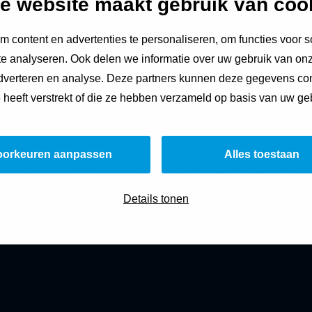
e website maakt gebruik van coo
 dan moet je met een raket. Lopen of met de auto, dat kan nie
l veel brandstof om van de aarde weg te komen. Dat is nog
 content en advertenties te personaliseren, om functies voor s
eerlingen onderzoeken hoe een raketmotor werkt.
e analyseren. Ook delen we informatie over uw gebruik van onz
adverteren en analyse. Deze partners kunnen deze gegevens c
Download de volledige les
e heeft verstrekt of die ze hebben verzameld op basis van uw ge
dig hebt om naar de ruimte te gaan
oorkeuren aanpassen
Alles toestaan
motor en brandstof nodig heeft om gelanceerd te worden
Details tonen