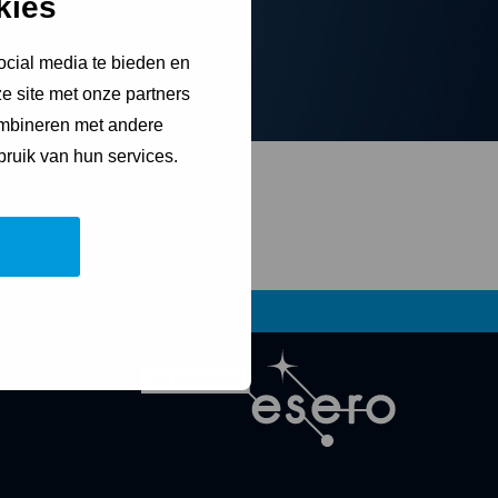
kies
t. Een raket moet een heel
 niet zo eenvoudig. Met een
ocial media te bieden en
e site met onze partners
ombineren met andere
bruik van hun services.