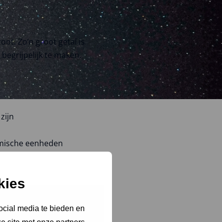
ot. Zo’n groot getal is
egrijpelijk te maken.
zijn
omische eenheden
kies
ocial media te bieden en