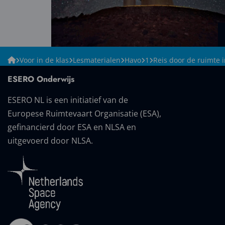
Open
ESERO
Voor in de klas
Lesmaterialen
Havo
1
Reis door de ruimte 
&
NL
enlarge
ESERO Onderwijs
gallery
ESERO NL is een initiatief van de
image
in
Europese Ruimtevaart Organisatie (ESA),
popup
gefinancierd door ESA en NLSA en
uitgevoerd door NLSA.