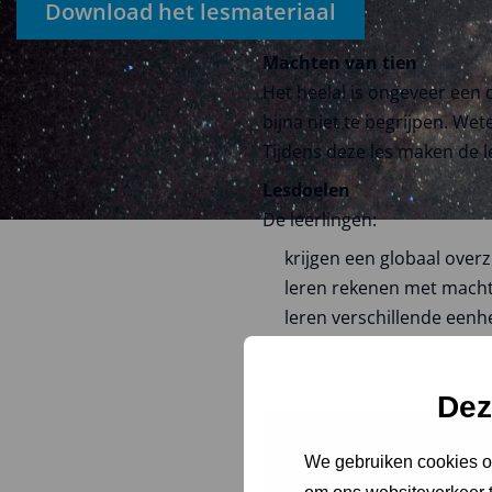
Download het lesmateriaal
Machten van tien
Het heelal is ongeveer een q
bijna niet te begrijpen. W
Tijdens deze les maken de 
Lesdoelen
De leerlingen:
krijgen een globaal over
leren rekenen met mach
leren verschillende een
Note: Niet alle links in het le
Dez
We gebruiken cookies om