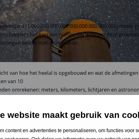
uadriljard (1.000.000.000.000.000.000.000.000.000) meter gro
etenschappers hebben een manier bedacht om deze groottes b
leerlingen kennis met deze manier.
zicht van hoe het heelal is opgebouwd en wat de afmetingen 
ten van 10
heden omrekenen: meters, kilometers, lichtjaren en astron
smateriaal werken , de film ‘machten van tien’ vind je hieronder.
e website maakt gebruik van coo
 content en advertenties te personaliseren, om functies voor s