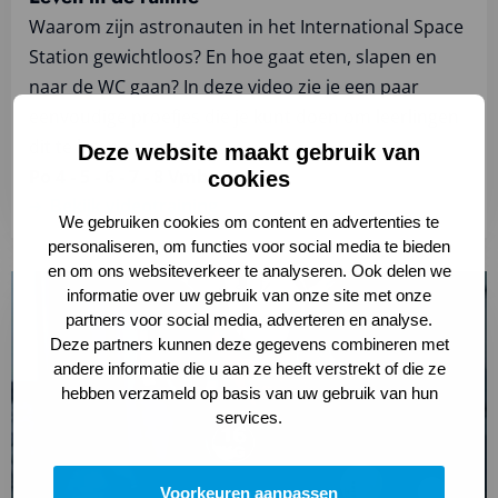
Waarom zijn astronauten in het International Space
Station gewichtloos? En hoe gaat eten, slapen en
naar de WC gaan? In deze video zie je een paar
eenvoudige proefjes die je kunt doen om leerlingen
dit te laten ervaren.
Deze website maakt gebruik van
Po 4 - 5 - 6 - 7 - 8 Vmbo 1 - 2
cookies
Bekijk videotraining
We gebruiken cookies om content en advertenties te
personaliseren, om functies voor social media te bieden
en om ons websiteverkeer te analyseren. Ook delen we
Lees
informatie over uw gebruik van onze site met onze
meer
partners voor social media, adverteren en analyse.
over
Deze partners kunnen deze gegevens combineren met
Bekijk
andere informatie die u aan ze heeft verstrekt of die ze
videotraining
hebben verzameld op basis van uw gebruik van hun
services.
Voorkeuren aanpassen