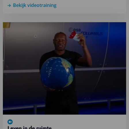
Bekijk videotraining
Lees
meer
over
Bekijk
videotraining
Leven in de ruimte