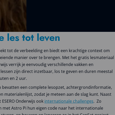
e les tot leven
ekt tot de verbeelding en biedt een krachtige context om
oeiende manier over te brengen. Met het gratis lesmateriaal
ijs verrijk je eenvoudig verschillende vakken en
lessen zijn direct inzetbaar, los te geven en duren meestal
uten en 2 uur.
en bevatten een complete lesopzet, achtergrondinformatie,
 materialenlijst, zodat je meteen aan de slag kunt. Naast
dt ESERO Onderwijs ook
internationale challenges
. Zo
n met Astro Pi hun eigen code naar het internationale
S sturen, en bouwen en lanceren ze in het CanSat-project