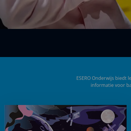
ESERO Onderwijs biedt le
informatie voor ba
Lees
meer
over
In