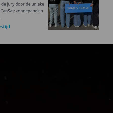
 de jury door de unieke
n CanSat: zonnepanelen
.
stijd