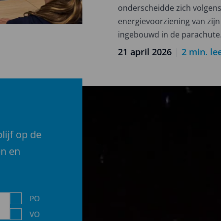
competitie
onderscheidde zich volgens
2025-
energievoorziening van zij
2026
ingebouwd in de parachute
21 april 2026
|
2
min. lee
lijf op de
en en
Niveau
PO
VO