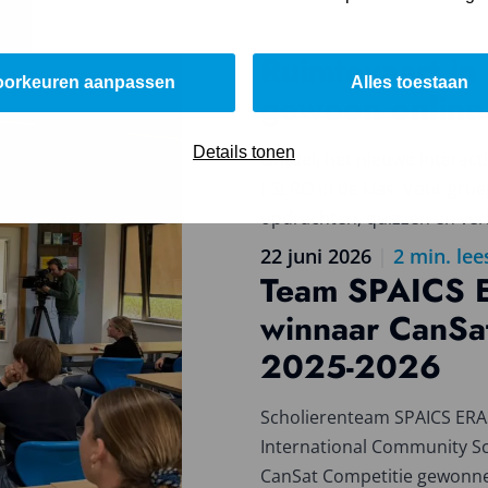
Ruimtevaart in 
Lees
oorkeuren aanpassen
Alles toestaan
meer
gewoon online
over
Ruimtevaart
Details tonen
Ontdek het nieuwe interacti
in
ESERO in de klas. Voor groep
de
opdrachten, quizzen en ver
klas,
gewoon
22 juni 2026
|
2
min. lee
online
Team SPAICS 
Lees
meer
winnaar CanSat
over
2025-2026
Team
SPAICS
ERASAT
Scholierenteam SPAICS ER
winnaar
International Community S
CanSat
CanSat Competitie gewonne