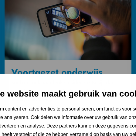
trainingen
Voortgezet onderwijs
Snel op zoek naar leuke lesideeën? Bekijk dan
onze korte trainingsvideo's met demonstraties,
e website maakt gebruik van coo
proefjes en uitleg.
Video trainingen
 content en advertenties te personaliseren, om functies voor s
e analyseren. Ook delen we informatie over uw gebruik van onz
adverteren en analyse. Deze partners kunnen deze gegevens c
e heeft verstrekt of die ze hebben verzameld op basis van uw ge