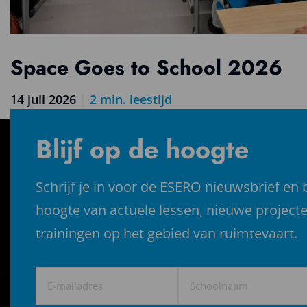
Space Goes to School 2026
14 juli 2026
|
2
min. leestijd
Lees
meer
Blijf op de hoogte
over
Space
Goes
Schrijf je in voor de ESERO nieuwsbrief en b
to
hoogte van actuele lessen, nieuwe project
School
2026
trainingen op het gebied van ruimtevaart.
E-
Schoolnaam
mailadres
(Vereist)