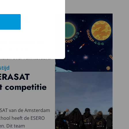
de klas,
eve lesmateriaal van
 1 t/m 8, vol
halen over ruimtevaart.
stijd
ERASAT
 competitie
ASAT van de Amsterdam
chool heeft de ESERO
n. Dit team