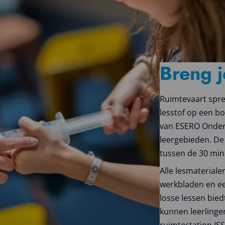
Breng j
Ruimtevaart spre
lesstof op een b
van ESERO Onderw
leergebieden. De 
tussen de 30 min
Alle lesmaterial
werkbladen en een
losse lessen bie
kunnen leerlinge
ruimtestation IS