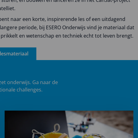
elliet.
bent naar een korte, inspirerende les of een uitdagend
langere periode, bij ESERO Onderwijs vind je materiaal dat
prikkelt en wetenschap en techniek echt tot leven brengt.
 lesmateriaal
zet onderwijs. Ga naar de
tionale challenges.
Lees
meer
over
Challenges