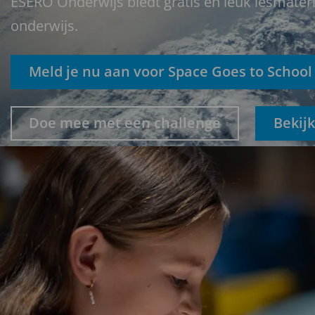
ESERO Onderwijs biedt gratis en leuk lesmater
onderwijs.
Meld je nu aan voor Space Goes to School
Doe mee met een challenge
Bekijk