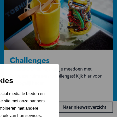
Challenges
Via ESERO Onderwijs kan je meedoen met
Europese ruimtevaartchallenges! Kijk hier voor
kies
de mogelijkheden.
Challenges
ocial media te bieden en
e site met onze partners
Naar nieuwsoverzicht
ombineren met andere
bruik van hun services.