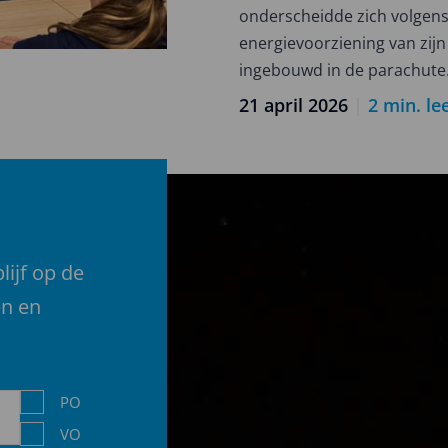
competitie
onderscheidde zich volgens
2025-
energievoorziening van zij
2026
ingebouwd in de parachute
21 april 2026
|
2
min. lee
lijf op de
en en
Niveau
PO
VO