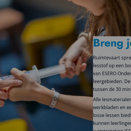
Breng j
Ruimtevaart spre
lesstof op een b
van ESERO Onderw
leergebieden. De 
tussen de 30 min
Alle lesmaterial
werkbladen en een
losse lessen bie
kunnen leerlinge
ruimtestation IS