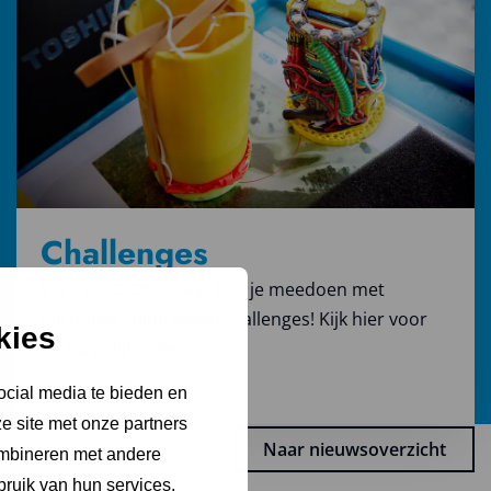
Challenges
Via ESERO Onderwijs kan je meedoen met
Europese ruimtevaartchallenges! Kijk hier voor
kies
de mogelijkheden.
Challenges
ocial media te bieden en
e site met onze partners
Naar nieuwsoverzicht
ombineren met andere
bruik van hun services.