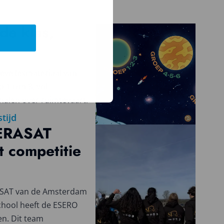
de klas,
eve lesmateriaal van
 1 t/m 8, vol
halen over ruimtevaart.
stijd
ERASAT
 competitie
ASAT van de Amsterdam
chool heeft de ESERO
n. Dit team