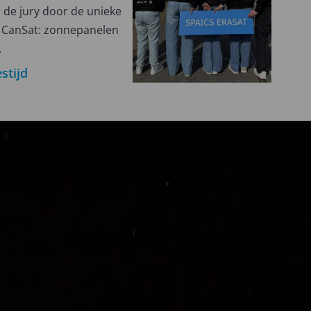
 de jury door de unieke
n CanSat: zonnepanelen
.
stijd