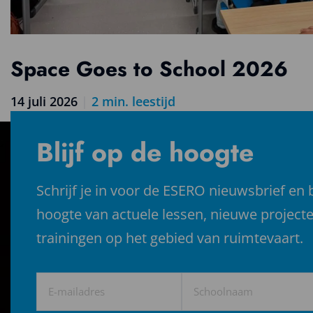
Space Goes to School 2026
14 juli 2026
|
2
min. leestijd
Lees
meer
Blijf op de hoogte
over
Space
Goes
Schrijf je in voor de ESERO nieuwsbrief en b
to
hoogte van actuele lessen, nieuwe project
School
2026
trainingen op het gebied van ruimtevaart.
E-
Schoolnaam
mailadres
(Vereist)