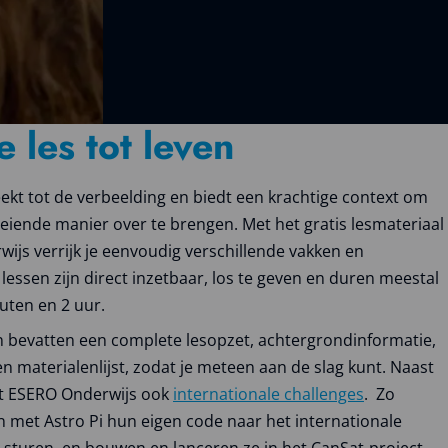
e les tot leven
ekt tot de verbeelding en biedt een krachtige context om
oeiende manier over te brengen. Met het gratis lesmateriaal
ijs verrijk je eenvoudig verschillende vakken en
lessen zijn direct inzetbaar, los te geven en duren meestal
uten en 2 uur.
en bevatten een complete lesopzet, achtergrondinformatie,
 materialenlijst, zodat je meteen aan de slag kunt. Naast
dt ESERO Onderwijs ook
internationale challenges
. Zo
n met Astro Pi hun eigen code naar het internationale
S sturen, en bouwen en lanceren ze in het CanSat-project