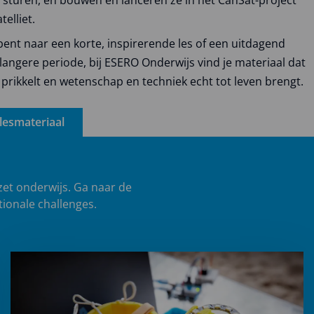
elliet.
bent naar een korte, inspirerende les of een uitdagend
langere periode, bij ESERO Onderwijs vind je materiaal dat
prikkelt en wetenschap en techniek echt tot leven brengt.
 lesmateriaal
zet onderwijs. Ga naar de
tionale challenges.
Lees
meer
over
Challenges