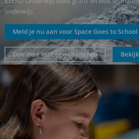
ESERO Onderwijs biedt gratis en leuk lesmater
onderwijs.
Meld je nu aan voor Space Goes to School
Doe mee met een challenge
Bekijk