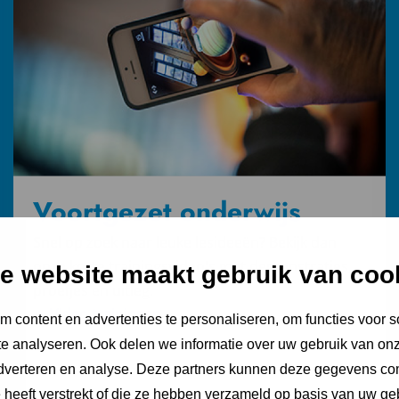
trainingen
Voortgezet onderwijs
Snel op zoek naar leuke lesideeën? Bekijk dan
onze korte trainingsvideo's met demonstraties,
e website maakt gebruik van coo
proefjes en uitleg.
Video trainingen
 content en advertenties te personaliseren, om functies voor s
e analyseren. Ook delen we informatie over uw gebruik van onz
adverteren en analyse. Deze partners kunnen deze gegevens c
e heeft verstrekt of die ze hebben verzameld op basis van uw ge