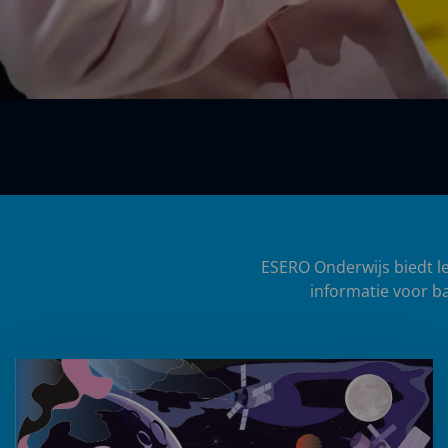
ESERO Onderwijs biedt le
informatie voor ba
Lees
meer
over
In