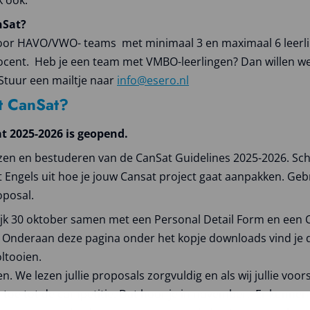
k ook.
nSat?
voor HAVO/VWO- teams met minimaal 3 en maximaal 6 leerli
ocent. Heb je een team met VMBO-leerlingen? Dan willen we
Stuur een mailtje naar
info@esero.nl
t CanSat?
at 2025-2026 is geopend.
zen en bestuderen van de CanSat Guidelines 2025-2026. Schr
het Engels uit hoe je jouw Cansat project gaat aanpakken. Ge
roposal.
rlijk 30 oktober samen met een Personal Detail Form en een
. Onderaan deze pagina onder het kopje downloads vind je 
oltooien.
. We lezen jullie proposals zorgvuldig en als wij jullie voo
e toe tot de competitie. Dat hoor je in november. Er kunn