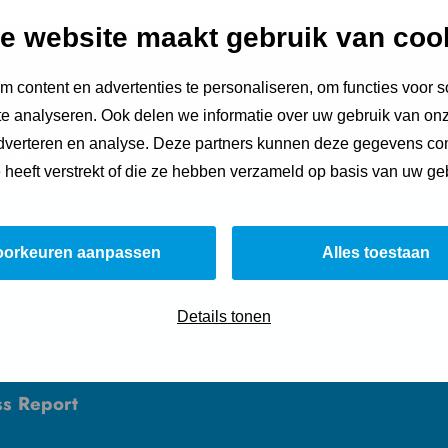
teams aan, dan kiezen we uiteraard de beste proposals.
e website maakt gebruik van coo
 content en advertenties te personaliseren, om functies voor s
e analyseren. Ook delen we informatie over uw gebruik van onz
adverteren en analyse. Deze partners kunnen deze gegevens c
e heeft verstrekt of die ze hebben verzameld op basis van uw ge
s
oorkeuren aanpassen
Alles toestaan
aper
Details tonen
esign
ss Report