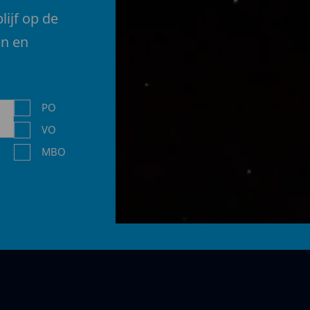
lijf op de
en en
Niveau
PO
VO
MBO