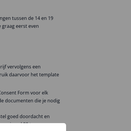
ngen tussen de 14 en 19
 graag eerst even
ijf vervolgens een
bruik daarvoor het template
 Consent Form voor elk
de documenten die je nodig
rstel goed doordacht en
en maximaal 32 teams