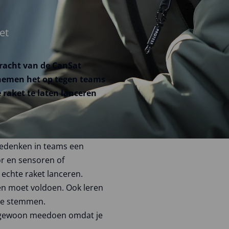
et
pdracht van de CanSat
 nemen het op tegen teams
 raket te laten lanceren
bedenken in teams een
or en sensoren of
chte raket lanceren.
en moet voldoen. Ook leren
te stemmen.
r gewoon meedoen omdat je