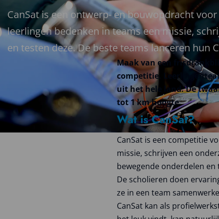
CanSat is een ontwerp- en bouwopdracht voor
leerlingen bedenken in teams een missie, schr
en testen deze. De beste teams lanceren hun C
Maak van een frisdrankblik
competitie. Leerlingente
uit het hele land. De twa
tot 1 km hoogte.
Wat is CanSat?
CanSat is een competitie 
missie, schrijven een onde
bewegende onderdelen en t
De scholieren doen ervarin
ze in een team samenwerke
CanSat kan als profielwer