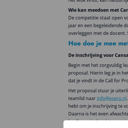
het leuk vindt, kan natuurlij
Wie kan meedoen met Ca
De competitie staat open 
jaar en een begeleidende d
overleggen met de docent. 
Hoe doe je mee me
De inschrijving voor Cans
Begin met het zorgvuldig le
proposal. Hierin leg je in 
dat je vindt in de Call for P
Het proposal stuur je uite
teamlid naar
info@esero.nl
hebt om je inschrijving te v
Daarna is het even afwachten
haalbaar vinden, laten we j