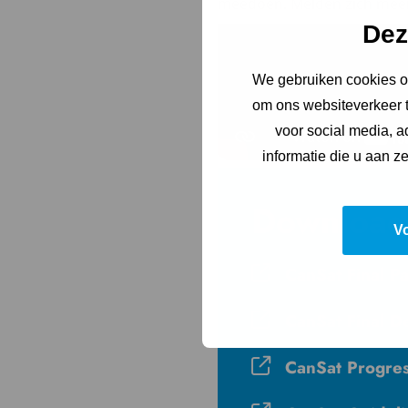
meedoen. Melden zich meer 
Dez
We gebruiken cookies om
om ons websiteverkeer t
voor social media, 
informatie die u aan z
Download
V
CanSat Final P
CanSat Final D
CanSat Progre