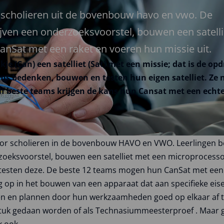
 scholieren uit de bovenbouw havo en vwo. De
ijven een onderzoeksvoorstel, bouwen een satelli
anSat met een raket en voeren hun missie uit.
je (Can) een satelliet (Sat) met een missie; dat is de o
ams bedenken, bouwen en testen hun eigen satelliet. Ze
alf beste teams krijgen de kans hun Cansat met een echte
voor scholieren in de bovenbouw HAVO en VWO. Leerlingen 
rzoeksvoorstel, bouwen een satelliet met een microprocess
esten deze. De beste 12 teams mogen hun CanSat met een e
g op in het bouwen van een apparaat dat aan specifieke eis
n en plannen door hun werkzaamheden goed op elkaar af 
kstuk gedaan worden of als Technasiummeesterproef . Maa