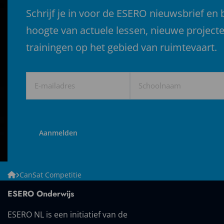
Schrijf je in voor de ESERO nieuwsbrief en b
hoogte van actuele lessen, nieuwe project
trainingen op het gebied van ruimtevaart.
E-
Schoolnaam
mailadres
(Vereist)
ESERO
CanSat Competitie
NL
ESERO Onderwijs
ESERO NL is een initiatief van de