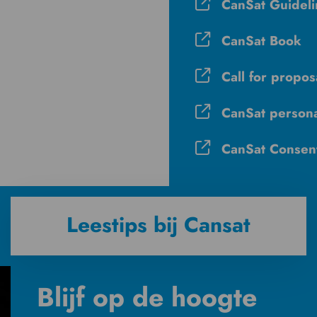
CanSat Guideli
CanSat Book
Call for propo
CanSat persona
CanSat Consen
Leestips bij Cansat
Blijf op de hoogte